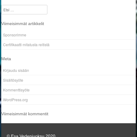
Etsi
Viimeisimmät artikkelit
Sponsorimme
Certifikaatti mitatusta reitistä
Meta
Kirjaudu sisään
Sisältösyöte
Kommenttisyöte
WordPress.org
Viimeisimmät kommentit
© Esa Vedenjuoksu 2020