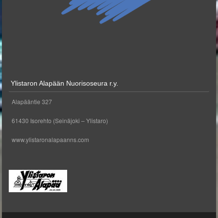
Ylistaron Alapään Nuorisoseura r.y.
Alapääntie 327
61430 Isorehto (Seinäjoki – Ylistaro)
www.ylistaronalapaanns.com