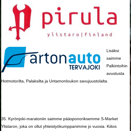
Lisäksi
saimme
Palkintoihin
avustusta
Hotmotorilta, Palaksilta ja Untamonloukon savujuustolalta.
35. Kyrönjoki-maratoniin saimme pääsponoriksemme S-Market
Ylistaron, joka on ollut yhteistyökumppanimme jo vuosia. Kiitos