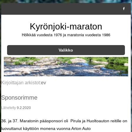
Kyrönjoki-maraton
Hölkkää vuodesta 1976 ja maratonia vuodesta 1986
Valikko
Siirry sisältöön
Kirjoittajan arkistot:
ev
Sponsorimme
Lähetetty
9.2.2020
36. ja 37. Maratonin pääsponsori oli Pirula ja Huoltoauton reitille on
luovuttanut käyttöön monena vuonna Arton Auto