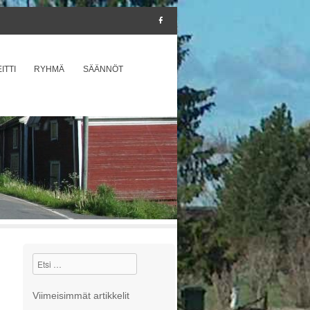
ITTI
RYHMÄ
SÄÄNNÖT
Etsi
Viimeisimmät artikkelit