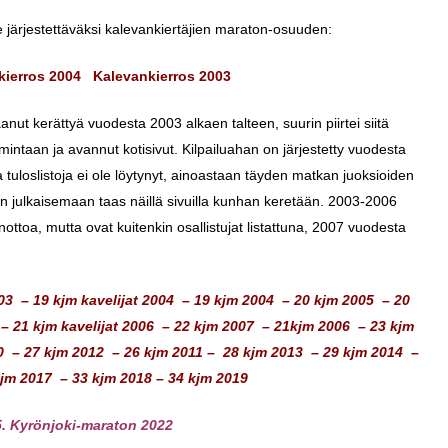
ärjestettäväksi kalevankiertäjien maraton-osuuden:
kierros 2004
Kalevankierros 2003
anut kerättyä vuodesta 2003 alkaen talteen, suurin piirtei siitä
mintaan ja avannut kotisivut. Kilpailuahan on järjestetty vuodesta
 tuloslistoja ei ole löytynyt, ainoastaan täyden matkan juoksioiden
n julkaisemaan taas näillä sivuilla kunhan keretään. 2003-2006
nottoa, mutta ovat kuitenkin osallistujat listattuna, 2007 vuodesta
03
–
19 kjm kavelijat 2004
–
19 kjm 2004
–
20 kjm 2005
–
20
–
21 kjm kavelijat 2006
–
22 kjm 2007
–
21kjm 2006
–
23 kjm
0
–
27 kjm 2012
–
26 kjm 2011
–
28 kjm 2013
–
29 kjm 2014
–
kjm 2017
–
33 kjm 2018
–
34 kjm 2019
. Kyrönjoki-maraton 2022