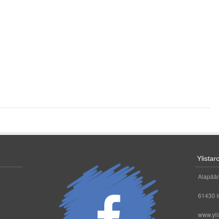
Ylistar
Alapään
61430 Is
www.yli