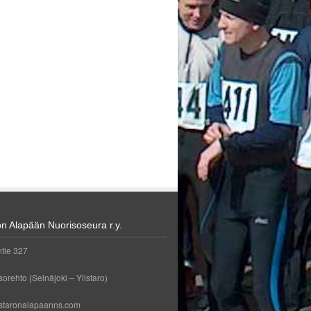
on Alapään Nuorisoseura r.y.
tie 327
orehto (Seinäjoki – Ylistaro)
staronalapaanns.com