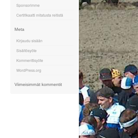
Sponsorimme
Certifikaatti mitatusta reitistä
Meta
Kirjaudu sisään
Sisältösyöte
Kommenttisyöte
WordPress.org
Viimeisimmät kommentit