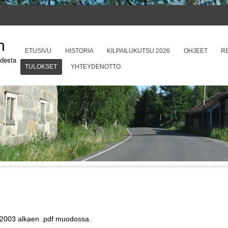
n
SIIRRY SISÄLTÖÖN
ETUSIVU
HISTORIA
KILPAILUKUTSU 2026
OHJEET
RE
odesta
Valikko
TULOKSET
YHTEYDENOTTO
set 2003 alkaen .pdf muodossa.