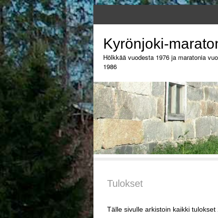
Kyrönjoki-marato
Hölkkää vuodesta 1976 ja maratonia vu
1986
Tulokset
Tälle sivulle arkistoin kaikki tulok