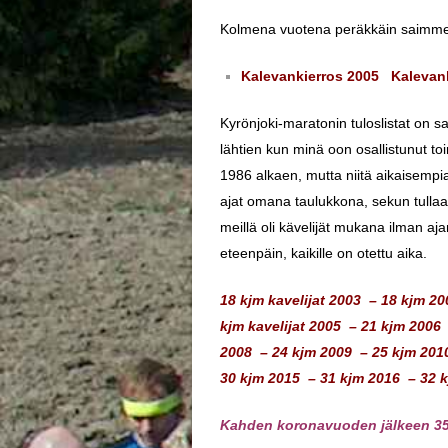
Kolmena vuotena peräkkäin saimme j
Kalevankierros 2005
Kalevan
Kyrönjoki-maratonin tuloslistat on sa
lähtien kun minä oon osallistunut toi
1986 alkaen, mutta niitä aikaisempia
ajat omana taulukkona, sekun tullaa
meillä oli kävelijät mukana ilman aja
eteenpäin, kaikille on otettu aika.
18 kjm kavelijat 2003
–
18 kjm 20
kjm kavelijat 2005
–
21 kjm 2006
2008
–
24 kjm 2009
–
25 kjm 201
30 kjm 2015
–
31 kjm 2016
–
32 
Kahden koronavuoden jälkeen 35