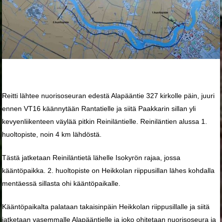
Reitti lähtee nuorisoseuran edestä Alapääntie 327 kirkolle päin, juuri
ennen VT16 käännytään Rantatielle ja siitä Paakkarin sillan yli
kevyenliikenteen väylää pitkin Reiniläntielle. Reiniläntien alussa 1.
huoltopiste, noin 4 km lähdöstä.
Tästä jatketaan Reiniläntietä lähelle Isokyrön rajaa, jossa
kääntöpaikka. 2. huoltopiste on Heikkolan riippusillan lähes kohdalla
mentäessä sillasta ohi kääntöpaikalle.
Kääntöpaikalta palataan takaisinpäin Heikkolan riippusillalle ja siitä
jatketaan vasemmalle Alapääntielle ja joko ohitetaan nuorisoseura ja