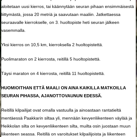
aloitetaan uusi kierros, tai käännytään seuran pihaan ensimmäisestä
liittymästä, jossa 20 metriä ja saavutaan maaliin. Jatkettaessa
seuraavalle kierrokselle, on 3. huoltopiste heti seuran jälkeen
vasemmalla.
Yksi kierros on 10,5 km, kierroksella 2 huoltopistettä.
Puolimaraton on 2 kierrosta, reitillä 5 huoltopistettä.
Täysi maraton on 4 kierrosta, reitillä 11 huoltopistettä.
HUOMIOITHAN ETTÄ MAALI ON AINA KAIKILLA MATKOILLA
SEURAN PIHASSA, AJANOTTOVAUNUN EDESSÄ.
Reitillä kilpailijat ovat omalla vastuulla ja ainoastaan rantatieltä
mentäessä Paakkarin siltaa yli, mennään kevyenliikenteen väylää ja
Heikkolan silta on kevyenliikenteen silta, muilta osin juostaan muun
liikenteen seassa. Reitillä on varoitukset kilpailijoista ja liikenteen