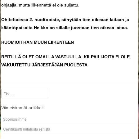
ohjaajia, mutta liikennettä ei ole suljettu.
Ohitettaessa 2. huoltopiste, siirrytään tien oikeaan laitaan ja
kääntöpaikalta Heikkolan sillalle juostaan tien oikeaa laitaa.
HUOMIOITHAN MUUN LIIKENTEEN
REITILLÄ OLET OMALLA VASTUULLA, KILPAILIJOITA EI OLE
VAKUUTETTU JÄRJESTÄJÄN PUOLESTA
Etsi
Viimeisimmät artikkelit
Sponsorimme
Certifikaatti mitatusta reitistä