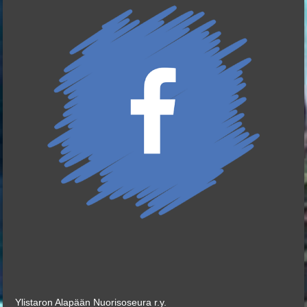
Ylistaron Alapään Nuorisoseura r.y.