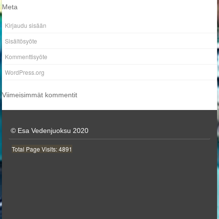
Meta
Kirjaudu sisään
Sisältösyöte
Kommenttisyöte
WordPress.org
Viimeisimmät kommentit
© Esa Vedenjuoksu 2020
Total Page Visits: 4891