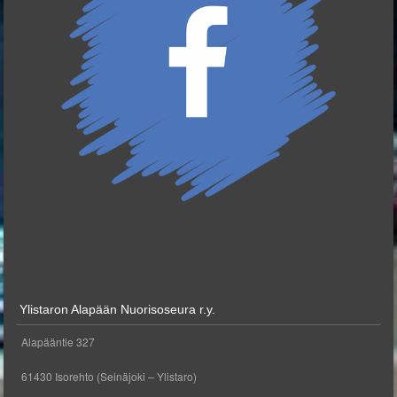
Ylistaron Alapään Nuorisoseura r.y.
Alapääntie 327
61430 Isorehto (Seinäjoki – Ylistaro)